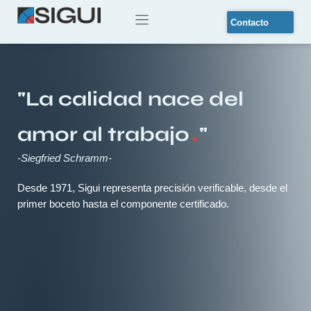
Ir
al
Contacto
contenido
"La calidad nace del
.
amor al trabajo
"
-Siegfried Schramm-
Desde 1971, Sigui representa precisión verificable, desde el
primer boceto hasta el componente certificado.