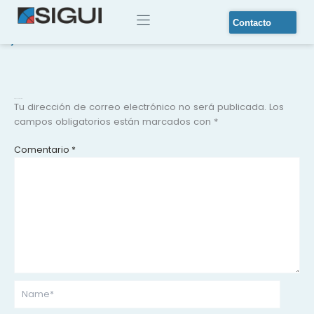
Floating WhatsApp
Ir
al
Contacto
contenido
Dejar un comentario
/ Por
michael
/
2025-09-24
Maquinados ▾
Nuestra historia
Deja un comentario
Tu dirección de correo electrónico no será publicada.
Los
campos obligatorios están marcados con
*
Comentario
*
Name*